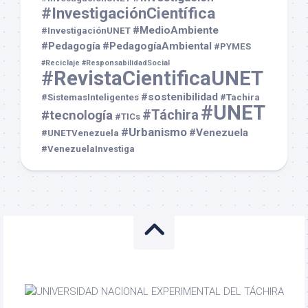
#InvestigaciónCientífica
#MedioAmbiente
#InvestigaciónUNET
#Pedagogía
#PedagogíaAmbiental
#PYMES
#Reciclaje
#ResponsabilidadSocial
#RevistaCientificaUNET
#sostenibilidad
#SistemasInteligentes
#Tachira
#UNET
#Táchira
#tecnología
#TICs
#Urbanismo
#Venezuela
#UNETVenezuela
#VenezuelaInvestiga