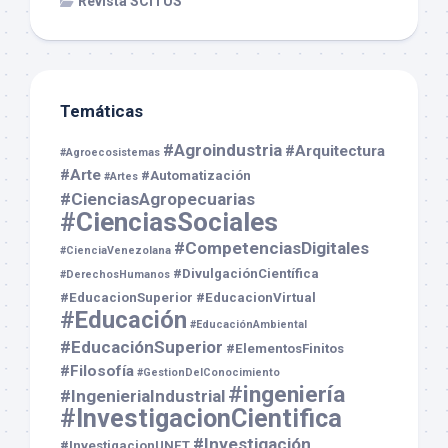
Revista SCITUS
Temáticas
#Agroindustria
#Arquitectura
#Agroecosistemas
#Arte
#Automatización
#Artes
#CienciasAgropecuarias
#CienciasSociales
#CompetenciasDigitales
#CienciaVenezolana
#DivulgaciónCientífica
#DerechosHumanos
#EducacionSuperior
#EducacionVirtual
#Educación
#EducaciónAmbiental
#EducaciónSuperior
#ElementosFinitos
#Filosofía
#GestionDelConocimiento
#ingeniería
#IngenieriaIndustrial
#InvestigacionCientifica
#Investigación
#InvestigacionUNET