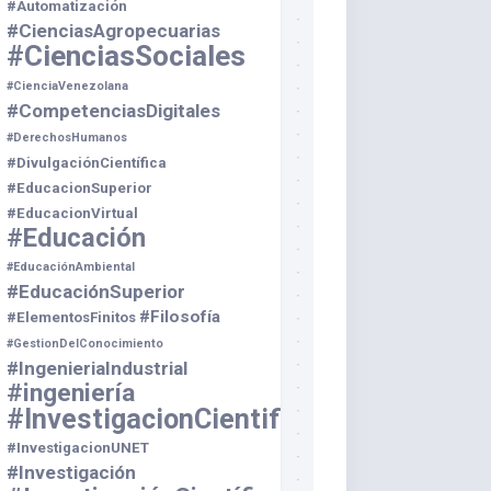
#Automatización
#CienciasAgropecuarias
#CienciasSociales
#CienciaVenezolana
#CompetenciasDigitales
#DerechosHumanos
#DivulgaciónCientífica
#EducacionSuperior
#EducacionVirtual
#Educación
#EducaciónAmbiental
#EducaciónSuperior
#Filosofía
#ElementosFinitos
#GestionDelConocimiento
#IngenieriaIndustrial
#ingeniería
#InvestigacionCientifica
#InvestigacionUNET
#Investigación