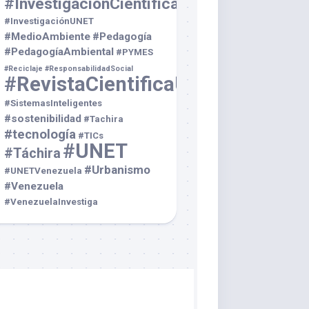
#InvestigaciónCientífica
#InvestigaciónUNET
#MedioAmbiente
#Pedagogía
#PedagogíaAmbiental
#PYMES
#Reciclaje
#ResponsabilidadSocial
#RevistaCientificaUNET
#SistemasInteligentes
#sostenibilidad
#Tachira
#tecnología
#TICs
#UNET
#Táchira
#Urbanismo
#UNETVenezuela
#Venezuela
#VenezuelaInvestiga