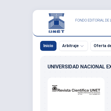
Saltar
al
FONDO EDITORIAL DE 
contenido
Inicio
Arbitraje
Oferta d
SCITUS
SCITUS
UNIVERSIDAD NACIONAL E
Revista
Revista
Científica
Científica
UNET
UNET