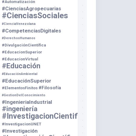
#Automatización
#CienciasAgropecuarias
#CienciasSociales
#CienciaVenezolana
#CompetenciasDigitales
#DerechosHumanos
#DivulgaciónCientífica
#EducacionSuperior
#EducacionVirtual
#Educación
#EducaciónAmbiental
#EducaciónSuperior
#Filosofía
#ElementosFinitos
#GestionDelConocimiento
#IngenieriaIndustrial
#ingeniería
#InvestigacionCientifica
#InvestigacionUNET
#Investigación