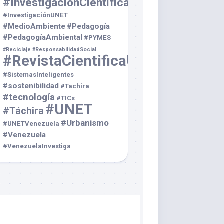
#InvestigaciónCientífica
#InvestigaciónUNET
#MedioAmbiente
#Pedagogía
#PedagogíaAmbiental
#PYMES
#Reciclaje
#ResponsabilidadSocial
#RevistaCientificaUNET
#SistemasInteligentes
#sostenibilidad
#Tachira
#tecnología
#TICs
#UNET
#Táchira
#Urbanismo
#UNETVenezuela
#Venezuela
#VenezuelaInvestiga