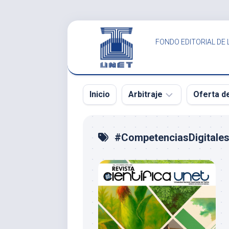
Saltar
al
FONDO EDITORIAL DE 
contenido
Inicio
Arbitraje
Oferta d
SCITUS
SCITUS
#CompetenciasDigitale
Revista
Revista
Científica
Científica
UNET
UNET