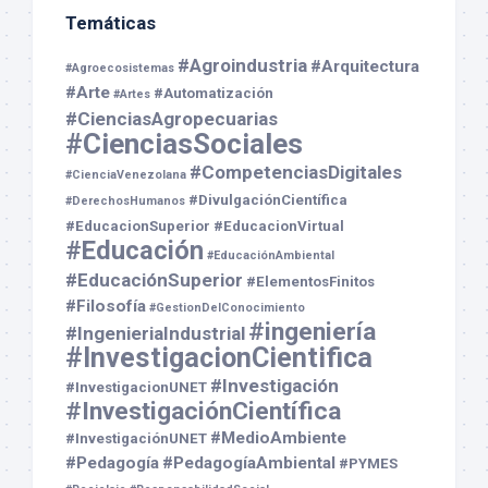
Temáticas
#Agroindustria
#Arquitectura
#Agroecosistemas
#Arte
#Automatización
#Artes
#CienciasAgropecuarias
#CienciasSociales
#CompetenciasDigitales
#CienciaVenezolana
#DivulgaciónCientífica
#DerechosHumanos
#EducacionSuperior
#EducacionVirtual
#Educación
#EducaciónAmbiental
#EducaciónSuperior
#ElementosFinitos
#Filosofía
#GestionDelConocimiento
#ingeniería
#IngenieriaIndustrial
#InvestigacionCientifica
#Investigación
#InvestigacionUNET
#InvestigaciónCientífica
#MedioAmbiente
#InvestigaciónUNET
#Pedagogía
#PedagogíaAmbiental
#PYMES