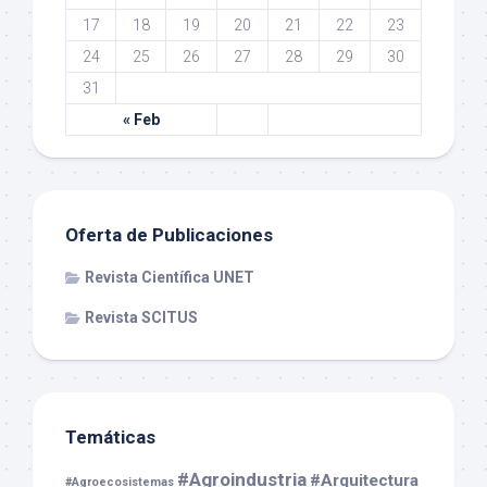
17
18
19
20
21
22
23
24
25
26
27
28
29
30
31
« Feb
Oferta de Publicaciones
Revista Científica UNET
Revista SCITUS
Temáticas
#Agroindustria
#Arquitectura
#Agroecosistemas