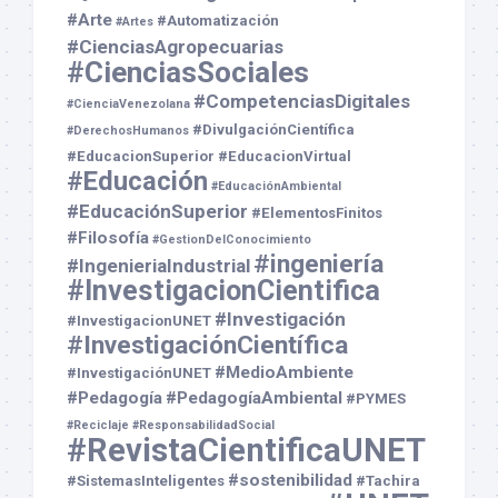
#Arte
#Automatización
#Artes
#CienciasAgropecuarias
#CienciasSociales
#CompetenciasDigitales
#CienciaVenezolana
#DivulgaciónCientífica
#DerechosHumanos
#EducacionSuperior
#EducacionVirtual
#Educación
#EducaciónAmbiental
#EducaciónSuperior
#ElementosFinitos
#Filosofía
#GestionDelConocimiento
#ingeniería
#IngenieriaIndustrial
#InvestigacionCientifica
#Investigación
#InvestigacionUNET
#InvestigaciónCientífica
#MedioAmbiente
#InvestigaciónUNET
#Pedagogía
#PedagogíaAmbiental
#PYMES
#Reciclaje
#ResponsabilidadSocial
#RevistaCientificaUNET
#sostenibilidad
#SistemasInteligentes
#Tachira