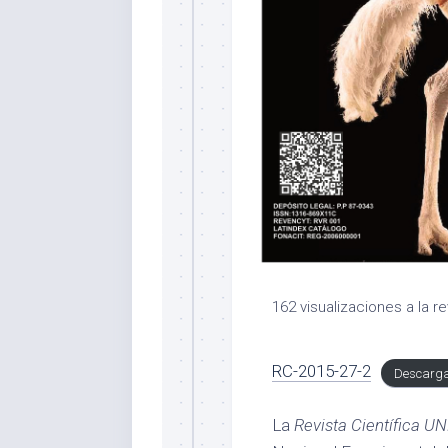
162 visualizaciones a la re
RC-2015-27-2
Descarg
La
Revista Científica U