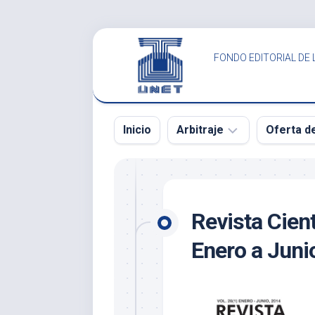
Saltar
al
FONDO EDITORIAL DE 
contenido
Inicio
Arbitraje
Oferta d
SCITUS
SCITUS
Revista
Revista
Revista Cient
Científica
Científica
UNET
UNET
Enero a Juni