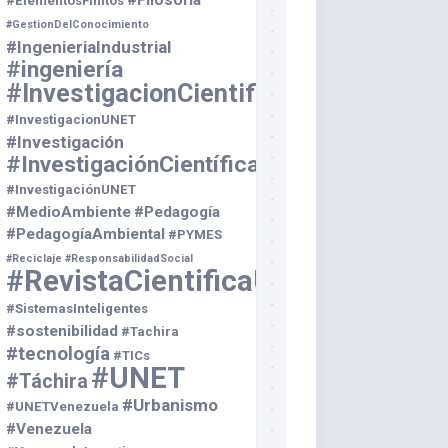
#Filosofía
#ElementosFinitos
#GestionDelConocimiento
#IngenieriaIndustrial
#ingeniería
#InvestigacionCientifica
#InvestigacionUNET
#Investigación
#InvestigaciónCientífica
#InvestigaciónUNET
#MedioAmbiente
#Pedagogía
#PedagogíaAmbiental
#PYMES
#Reciclaje
#ResponsabilidadSocial
#RevistaCientificaUNET
#SistemasInteligentes
#sostenibilidad
#Tachira
#tecnología
#TICs
#UNET
#Táchira
#Urbanismo
#UNETVenezuela
#Venezuela