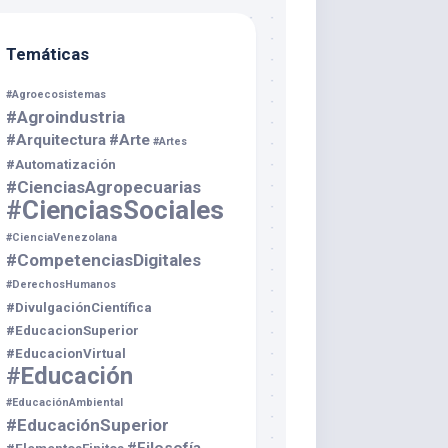
Temáticas
#Agroecosistemas
#Agroindustria
#Arquitectura
#Arte
#Artes
#Automatización
#CienciasAgropecuarias
#CienciasSociales
#CienciaVenezolana
#CompetenciasDigitales
#DerechosHumanos
#DivulgaciónCientífica
#EducacionSuperior
#EducacionVirtual
#Educación
#EducaciónAmbiental
#EducaciónSuperior