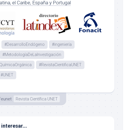
atina, el Caribe, España y Portugal
#DesarrolloEndógeno
#ingeniería
#MetodologíaDeLaInvestigación
QuímicaOrgánica
#RevistaCientificaUNET
#UNET
Feunet
Revista Científica UNET
interesar...