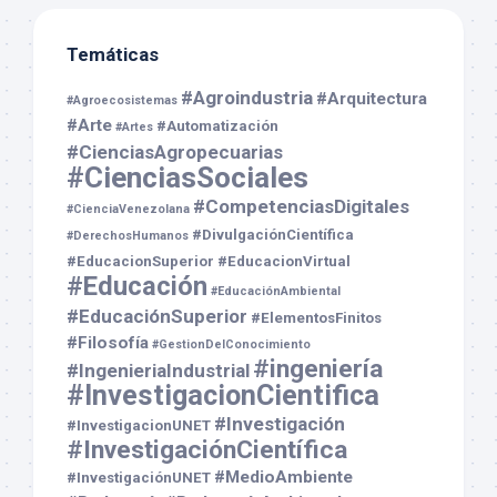
Temáticas
#Agroindustria
#Arquitectura
#Agroecosistemas
#Arte
#Automatización
#Artes
#CienciasAgropecuarias
#CienciasSociales
#CompetenciasDigitales
#CienciaVenezolana
#DivulgaciónCientífica
#DerechosHumanos
#EducacionSuperior
#EducacionVirtual
#Educación
#EducaciónAmbiental
#EducaciónSuperior
#ElementosFinitos
#Filosofía
#GestionDelConocimiento
#ingeniería
#IngenieriaIndustrial
#InvestigacionCientifica
#Investigación
#InvestigacionUNET
#InvestigaciónCientífica
#MedioAmbiente
#InvestigaciónUNET