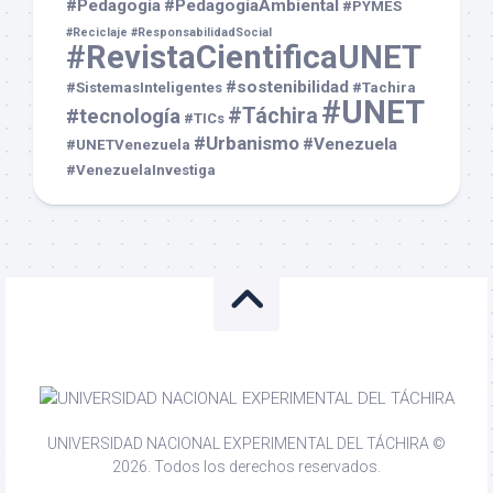
#Pedagogía
#PedagogíaAmbiental
#PYMES
#Reciclaje
#ResponsabilidadSocial
#RevistaCientificaUNET
#sostenibilidad
#SistemasInteligentes
#Tachira
#UNET
#Táchira
#tecnología
#TICs
#Urbanismo
#Venezuela
#UNETVenezuela
#VenezuelaInvestiga
UNIVERSIDAD NACIONAL EXPERIMENTAL DEL TÁCHIRA ©
2026. Todos los derechos reservados.