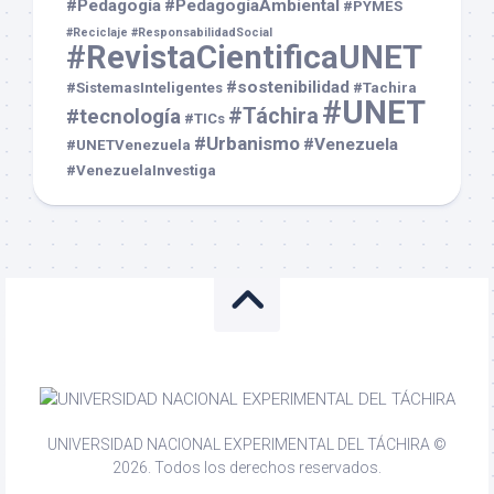
#Pedagogía
#PedagogíaAmbiental
#PYMES
#Reciclaje
#ResponsabilidadSocial
#RevistaCientificaUNET
#sostenibilidad
#SistemasInteligentes
#Tachira
#UNET
#Táchira
#tecnología
#TICs
#Urbanismo
#Venezuela
#UNETVenezuela
#VenezuelaInvestiga
UNIVERSIDAD NACIONAL EXPERIMENTAL DEL TÁCHIRA ©
2026. Todos los derechos reservados.