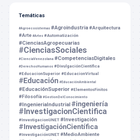
Temáticas
#Agroindustria
#Arquitectura
#Agroecosistemas
#Arte
#Automatización
#Artes
#CienciasAgropecuarias
#CienciasSociales
#CompetenciasDigitales
#CienciaVenezolana
#DivulgaciónCientífica
#DerechosHumanos
#EducacionSuperior
#EducacionVirtual
#Educación
#EducaciónAmbiental
#EducaciónSuperior
#ElementosFinitos
#Filosofía
#GestionDelConocimiento
#ingeniería
#IngenieriaIndustrial
#InvestigacionCientifica
#Investigación
#InvestigacionUNET
#InvestigaciónCientífica
#MedioAmbiente
#InvestigaciónUNET