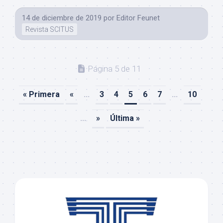
14 de diciembre de 2019
por
Editor Feunet
Revista SCITUS
Página 5 de 11
« Primera
«
...
3
4
5
6
7
...
10
...
»
Última »