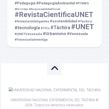
#Pedagogía
#PedagogíaAmbiental
#PYMES
#Reciclaje
#ResponsabilidadSocial
#RevistaCientificaUNET
#sostenibilidad
#SistemasInteligentes
#Tachira
#UNET
#Táchira
#tecnología
#TICs
#Urbanismo
#Venezuela
#UNETVenezuela
#VenezuelaInvestiga
UNIVERSIDAD NACIONAL EXPERIMENTAL DEL TÁCHIRA ©
2026. Todos los derechos reservados.