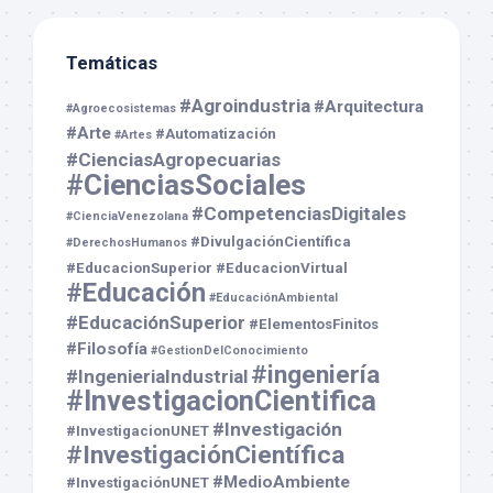
Temáticas
#Agroindustria
#Arquitectura
#Agroecosistemas
#Arte
#Automatización
#Artes
#CienciasAgropecuarias
#CienciasSociales
#CompetenciasDigitales
#CienciaVenezolana
#DivulgaciónCientífica
#DerechosHumanos
#EducacionSuperior
#EducacionVirtual
#Educación
#EducaciónAmbiental
#EducaciónSuperior
#ElementosFinitos
#Filosofía
#GestionDelConocimiento
#ingeniería
#IngenieriaIndustrial
#InvestigacionCientifica
#Investigación
#InvestigacionUNET
#InvestigaciónCientífica
#MedioAmbiente
#InvestigaciónUNET