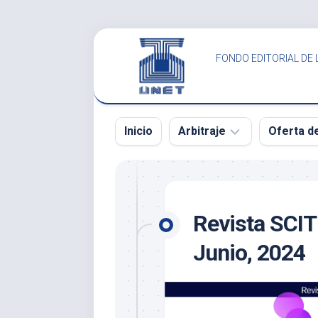
Saltar
al
FONDO EDITORIAL DE 
contenido
Inicio
Arbitraje
Oferta d
SCITUS
SCITUS
Revista
Revista
Revista SCITU
Científica
Científica
UNET
UNET
Junio, 2024