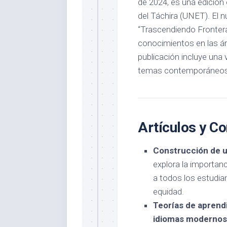
de 2024, es una edición 
del Táchira (UNET). El
“Trascendiendo Frontera
conocimientos en las ár
publicación incluye una
temas contemporáneos y
Artículos y C
Construcción de un
explora la importan
a todos los estudia
equidad.
Teorías de aprendi
idiomas modernos