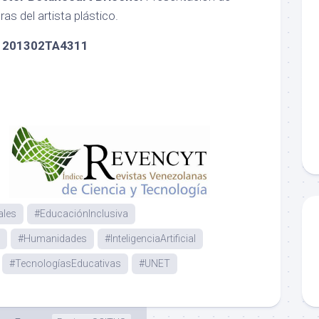
as del artista plástico.
I 201302TA4311
ales
#EducaciónInclusiva
#Humanidades
#InteligenciaArtificial
#TecnologíasEducativas
#UNET