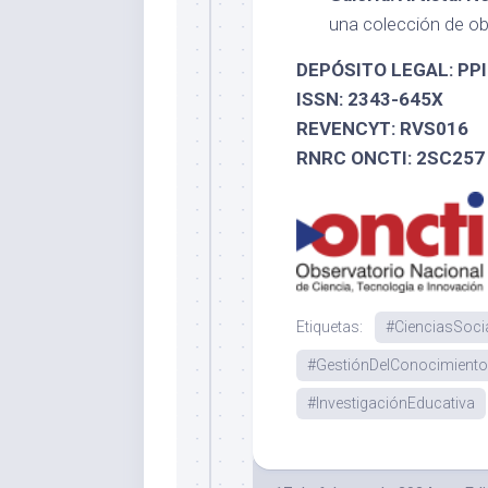
una colección de obr
DEPÓSITO LEGAL: PP
ISSN: 2343-645X
REVENCYT: RVS016
RNRC ONCTI: 2SC257
Etiquetas:
#CienciasSoci
#GestiónDelConocimiento
#InvestigaciónEducativa