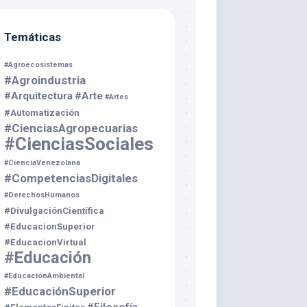
Temáticas
#Agroecosistemas
#Agroindustria
#Arquitectura
#Arte
#Artes
#Automatización
#CienciasAgropecuarias
#CienciasSociales
#CienciaVenezolana
#CompetenciasDigitales
#DerechosHumanos
#DivulgaciónCientífica
#EducacionSuperior
#EducacionVirtual
#Educación
#EducaciónAmbiental
#EducaciónSuperior