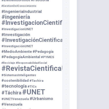
#Filosofía
#ElementosFinitos
#GestionDelConocimiento
#IngenieriaIndustrial
#ingeniería
#InvestigacionCientifica
#InvestigacionUNET
#Investigación
#InvestigaciónCientífica
#InvestigaciónUNET
#MedioAmbiente
#Pedagogía
#PedagogíaAmbiental
#PYMES
#Reciclaje
#ResponsabilidadSocial
#RevistaCientificaUNET
#SistemasInteligentes
#sostenibilidad
#Tachira
#tecnología
#TICs
#UNET
#Táchira
#Urbanismo
#UNETVenezuela
#Venezuela